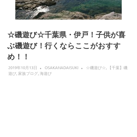
へ
ス
キ
ッ
プ
☆磯遊び☆千葉県・伊戸！子供が喜
ぶ磯遊び！行くならここがおすす
め！！
2019年10月13日
OSAKANADAISUKI
☆磯遊び☆
,
【千葉】磯
遊び
,
家族ブログ
,
海遊び