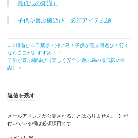
最低限の知識）
子供が喜ぶ磯遊び 必須アイテム編
千
前
投
☆磯遊び☆千葉県・沖ノ島！子供が喜ぶ磯遊び！行く
葉
の
ならここがおすすめ！！
稿
磯
次
記
子供が喜ぶ磯遊び（楽しく安全に遊ぶ為の最低限の知
遊
の
事:
識）
ナ
び
記
事:
ビ
返信を残す
ゲ
ー
メールアドレスが公開されることはありません。
※
が
シ
付いている欄は必須項目です
ョ
コメント
※