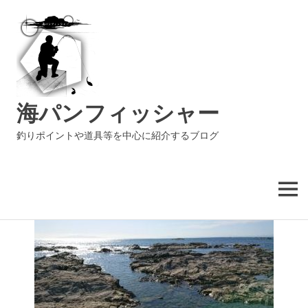
海パンフィッシャー
釣りポイントや道具等を中心に紹介するブログ
MENU
コ
ン
テ
ン
ツ