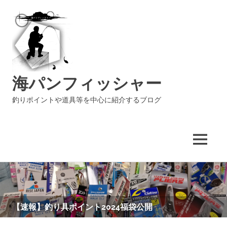
海パンフィッシャー
釣りポイントや道具等を中心に紹介するブログ
MENU
コ
ン
テ
ン
【速報】釣り具ポイント2024福袋公開
ツ