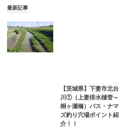
へ
ス
最新記事
キ
ッ
プ
【茨城県】下妻市北台
川①（上妻排水樋管～
桐ヶ瀬橋）バス・ナマ
ズ釣り穴場ポイント紹
介！！