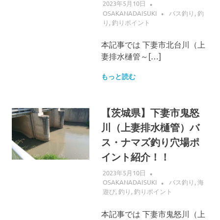
2023年5月10日
OSAKANADAISUKI
バス釣り
,
釣
り
,
釣りポイント
本記事では 下妻市北台川（上
妻排水樋管～[…]
もっと読む
【茨城県】下妻市鬼怒
川（上妻排水樋管）バ
ス・ナマズ釣り穴場ポ
イント紹介！！
2023年5月10日
OSAKANADAISUKI
バス釣り
,
海
遊び
,
釣り
,
釣りポイント
本記事では 下妻市鬼怒川（上