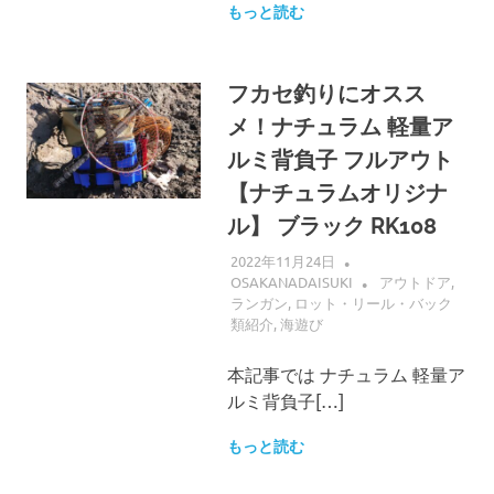
もっと読む
フカセ釣りにオスス
メ！ナチュラム 軽量ア
ルミ背負子 フルアウト
【ナチュラムオリジナ
ル】 ブラック RK108
2022年11月24日
OSAKANADAISUKI
アウトドア
,
ランガン
,
ロット・リール・バック
類紹介
,
海遊び
本記事では ナチュラム 軽量ア
ルミ背負子[…]
もっと読む