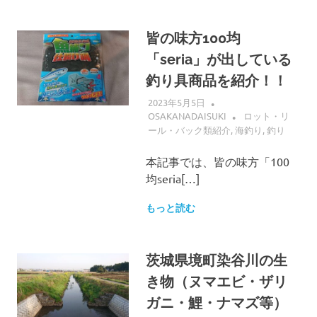
皆の味方100均
「seria」が出している
釣り具商品を紹介！！
2023年5月5日
OSAKANADAISUKI
ロット・リ
ール・バック類紹介
,
海釣り
,
釣り
本記事では、皆の味方「100
均seria[…]
もっと読む
茨城県境町染谷川の生
き物（ヌマエビ・ザリ
ガニ・鯉・ナマズ等）