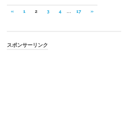
投
…
前
次
«
1
2
3
4
17
»
の
の
稿
記
記
事
事
の
スポンサーリンク
ペ
ー
ジ
送
り