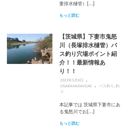
妻排水樋管）[…]
もっと読む
【茨城県】下妻市鬼怒
川（長塚排水樋管）バ
ス釣り穴場ポイント紹
介！！最新情報あ
り！！
2023年5月9日
OSAKANADAISUKI
バス釣り
,
釣
り
本記事では 茨城県下妻市にあ
る鬼怒川でお[…]
もっと読む