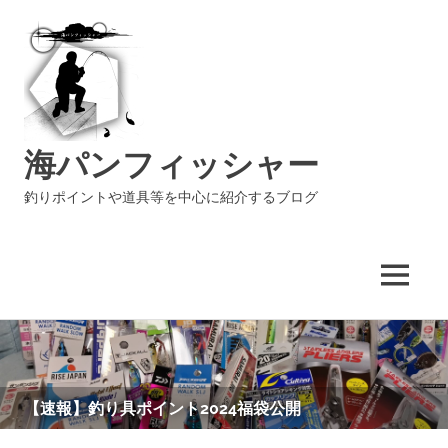
海パンフィッシャー
釣りポイントや道具等を中心に紹介するブログ
MENU
コ
ン
テ
ン
【速報】釣り具ポイント2024福袋公開
ツ