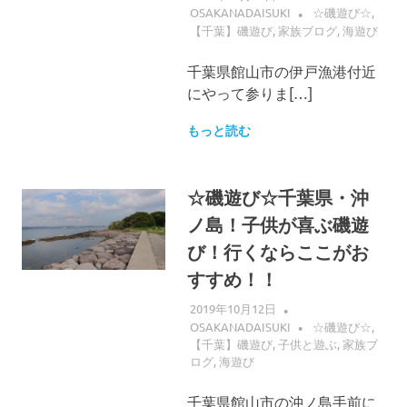
OSAKANADAISUKI
☆磯遊び☆
,
【千葉】磯遊び
,
家族ブログ
,
海遊び
千葉県館山市の伊戸漁港付近
にやって参りま[…]
もっと読む
☆磯遊び☆千葉県・沖
ノ島！子供が喜ぶ磯遊
び！行くならここがお
すすめ！！
2019年10月12日
OSAKANADAISUKI
☆磯遊び☆
,
【千葉】磯遊び
,
子供と遊ぶ
,
家族ブ
ログ
,
海遊び
千葉県館山市の沖ノ島手前に