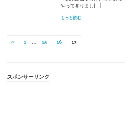
やって参りまし[…]
もっと読む
投
…
前
«
1
15
16
17
の
稿
記
事
の
スポンサーリンク
ペ
ー
ジ
送
り