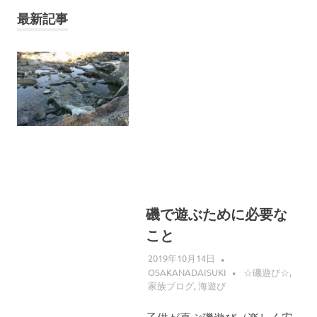
へ
ス
最新記事
キ
ッ
プ
磯で遊ぶために必要な
こと
2019年10月14日
OSAKANADAISUKI
☆磯遊び☆
,
家族ブログ
,
海遊び