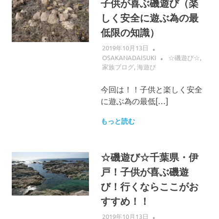
子供が喜ぶ磯遊び（楽
しく安全に遊ぶ為の最
低限の知識）
2019年10月13日
OSAKANADAISUKI
☆磯遊び☆
,
家族ブログ
,
海遊び
今回は！！子供と楽しく安全
に遊ぶ為の最低[…]
もっと読む
☆磯遊び☆千葉県・伊
戸！子供が喜ぶ磯遊
び！行くならここがお
すすめ！！
2019年10月13日