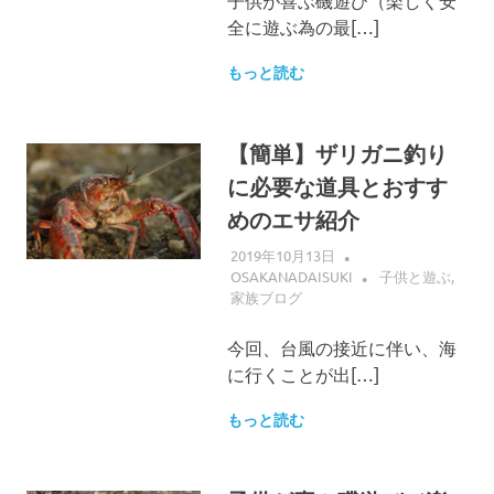
子供が喜ぶ磯遊び（楽しく安
全に遊ぶ為の最[…]
もっと読む
【簡単】ザリガニ釣り
に必要な道具とおすす
めのエサ紹介
2019年10月13日
OSAKANADAISUKI
子供と遊ぶ
,
家族ブログ
今回、台風の接近に伴い、海
に行くことが出[…]
もっと読む