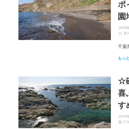
ス
ポ
キ
園
ッ
プ
2019
び
,
釣
千葉
もっ
☆
喜
す
2019
族ブ