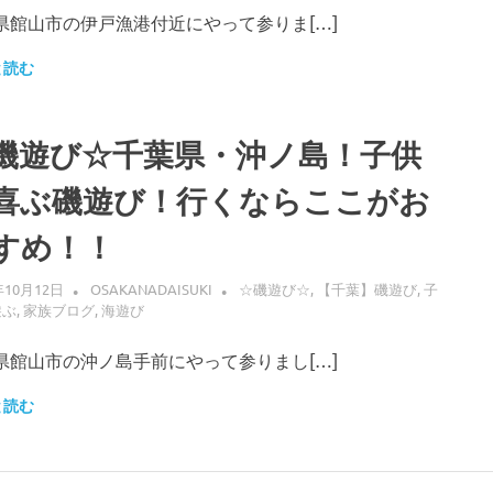
県館山市の伊戸漁港付近にやって参りま[…]
と読む
磯遊び☆千葉県・沖ノ島！子供
喜ぶ磯遊び！行くならここがお
すめ！！
年10月12日
OSAKANADAISUKI
☆磯遊び☆
,
【千葉】磯遊び
,
子
遊ぶ
,
家族ブログ
,
海遊び
県館山市の沖ノ島手前にやって参りまし[…]
と読む