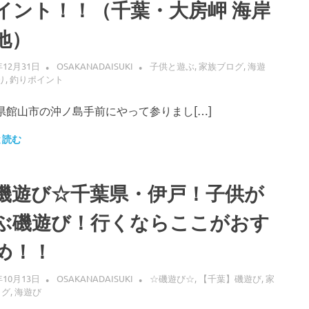
イント！！（千葉・大房岬 海岸
地）
年12月31日
OSAKANADAISUKI
子供と遊ぶ
,
家族ブログ
,
海遊
り
,
釣りポイント
県館山市の沖ノ島手前にやって参りまし[…]
と読む
磯遊び☆千葉県・伊戸！子供が
ぶ磯遊び！行くならここがおす
め！！
年10月13日
OSAKANADAISUKI
☆磯遊び☆
,
【千葉】磯遊び
,
家
ログ
,
海遊び