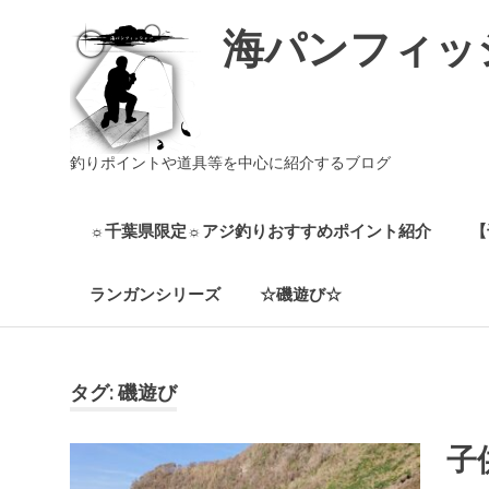
海パンフィッ
釣りポイントや道具等を中心に紹介するブログ
☼千葉県限定☼アジ釣りおすすめポイント紹介
【
ランガンシリーズ
☆磯遊び☆
コ
ン
テ
タグ:
磯遊び
ン
ツ
子
へ