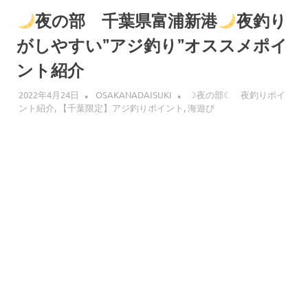
へ
ス
夜の部 千葉県富浦新港
夜釣り
キ
がしやすい”アジ釣り”オススメポイ
ッ
プ
ント紹介
2022年4月24日
OSAKANADAISUKI
☽夜の部☾ 夜釣りポイ
ント紹介
,
【千葉限定】アジ釣りポイント
,
海遊び