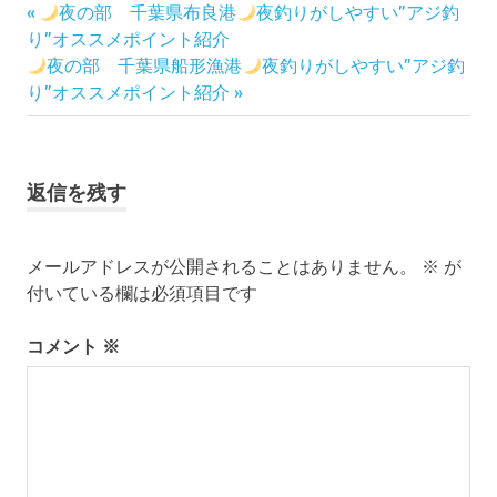
前
投
夜の部 千葉県布良港
夜釣りがしやすい”アジ釣
の
り”オススメポイント紹介
稿
次
記
夜の部 千葉県船形漁港
夜釣りがしやすい”アジ釣
の
事:
り”オススメポイント紹介
ナ
記
事:
ビ
返信を残す
ゲ
ー
メールアドレスが公開されることはありません。
※
が
シ
付いている欄は必須項目です
ョ
コメント
※
ン