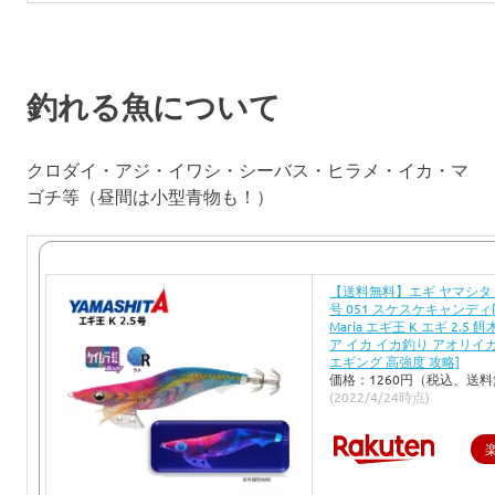
釣れる魚について
クロダイ・アジ・イワシ・シーバス・ヒラメ・イカ・マ
ゴチ等（昼間は小型青物も！）
【送料無料】エギ ヤマシタ エ
号 051 スケスケキャンディ[Y
Maria エギ王 K エギ 2.5 
ア イカ イカ釣り アオリイ
エギング 高強度 攻略]
価格：1260円（税込、送料
(2022/4/24時点)