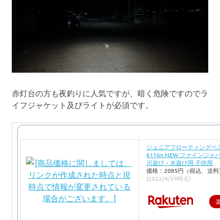
赤灯台の方も夜釣りに人気ですが、暗く危険ですのでラ
イフジャケット及びライトが必須です。
ジュニアフローティングベスト
6116n NEW ファインジャ
川遊び・水遊び用 子供用
価格：2085円（税込、送料
(2022/4/24時点)