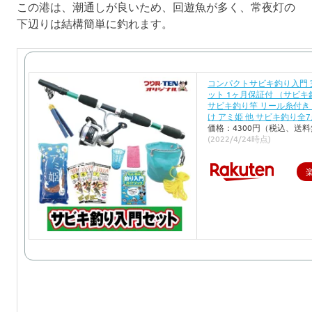
この港は、潮通しが良いため、回遊魚が多く、常夜灯の
下辺りは結構簡単に釣れます。
コンパクトサビキ釣り入門 
ット 1ヶ月保証付 （サビ
サビキ釣り竿 リール糸付き
け アミ姫 他 サビキ釣り全
価格：4300円（税込、送料
(2022/4/24時点)