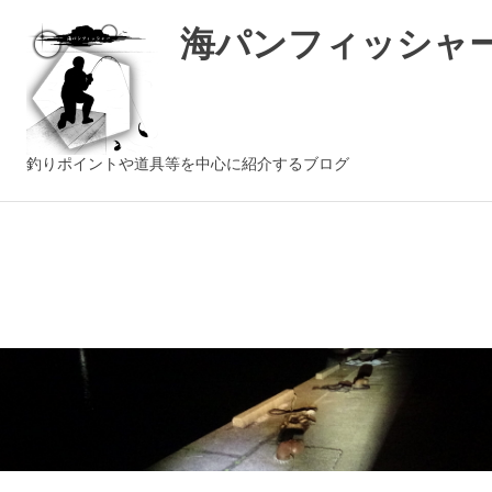
海パンフィッシャ
釣りポイントや道具等を中心に紹介するブログ
コ
ン
テ
ン
ツ