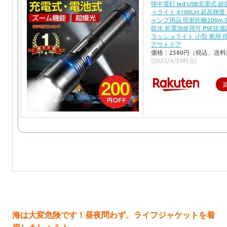
懐中電灯 led USB充電式 
ィライト 6100LM 超高輝度 
ャンプ用品 照射距離200m 5
防水 乾電池使用可 PSE技適
ラッシュライト 小型 軍用 
アウトドア
価格：2580円（税込、送料
(2022/4/24時点)
海は大変危険です！昼夜問わず、ライフジャケットを着