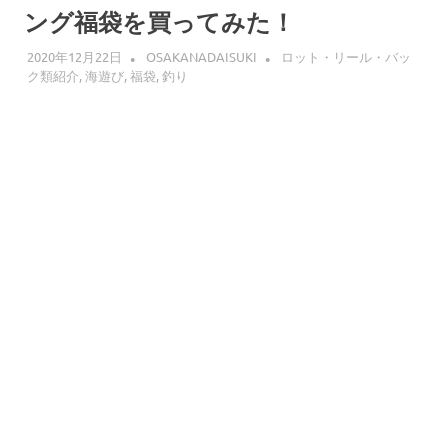
ング福袋を買ってみた！
2020年12月22日
OSAKANADAISUKI
ロット・リール・バッ
ク類紹介
,
海遊び
,
福袋
,
釣り