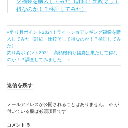
グ福袋を購入してみた（詳細・比較そして
得なのか！？検証してみた）
前
投
釣り具ポイント2021！ライトショアジギング福袋を購
の
入してみた（詳細・比較そして得なのか！？検証してみ
稿
記
た）
次
事:
釣り具ポイント2021 高額磯釣り福袋は果たして得な
ナ
の
のか！？調査してみました！
記
ビ
事:
ゲ
返信を残す
ー
シ
メールアドレスが公開されることはありません。
※
が
付いている欄は必須項目です
ョ
コメント
※