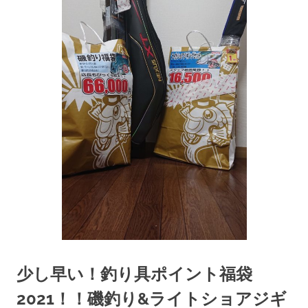
へ
ス
キ
ッ
プ
少し早い！釣り具ポイント福袋
2021！！磯釣り&ライトショアジギ