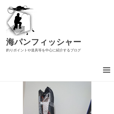
海パンフィッシャー
釣りポイントや道具等を中心に紹介するブログ
MENU
コ
ン
テ
ン
ツ