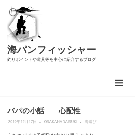
海パンフィッシャー
釣りポイントや道具等を中心に紹介するブログ
MENU
コ
ン
パパの小話 心配性
テ
ン
2019年12月17日
OSAKANADAISUKI
海遊び
ツ