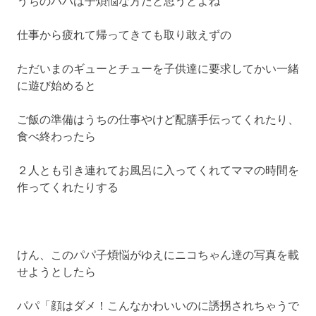
うちのパパは子煩悩な方だと思うとよね
へ
ス
仕事から疲れて帰ってきても取り敢えずの
キ
ッ
ただいまのギューとチューを子供達に要求してかい一緒
プ
に遊び始めると
ご飯の準備はうちの仕事やけど配膳手伝ってくれたり、
食べ終わったら
２人とも引き連れてお風呂に入ってくれてママの時間を
作ってくれたりする
けん、このパパ子煩悩がゆえにニコちゃん達の写真を載
せようとしたら
パパ「顔はダメ！こんなかわいいのに誘拐されちゃうで