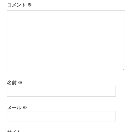
シ
コメント
※
ョ
ン
名前
※
メール
※