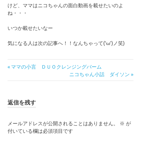
けど、ママはニコちゃんの面白動画を載せたいのよ
ね・・・
いつか載せたいなー
気になる人は次の記事へ！！なんちゃって(‘ω’)ノ笑)
前
投
ママの小言 ＤＵＯクレンジングバーム
の
次
ニコちゃん小話 ダイソン
稿
記
の
事:
記
ナ
事:
返信を残す
ビ
ゲ
メールアドレスが公開されることはありません。
※
が
付いている欄は必須項目です
ー