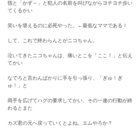
指と「かず～」と犯人の名前を叫びながらヨチヨチ歩い
てくるかい
笑いを堪えるのに必死やった。←最低なママである！
して、これで終わらんとがニコちゃん。
泣いてきたニコちゃんは、痛いとこを「ここ！」と伝え
てかい
なでろと言わんばかりに手を引っ張り、「ぎゅ！ぎ
ゅ！」と
両手を広げてハグの要求してかい、その一連の行動が終
わるとまた
カズ君の元へ戻っていくとよね。エムやろか？