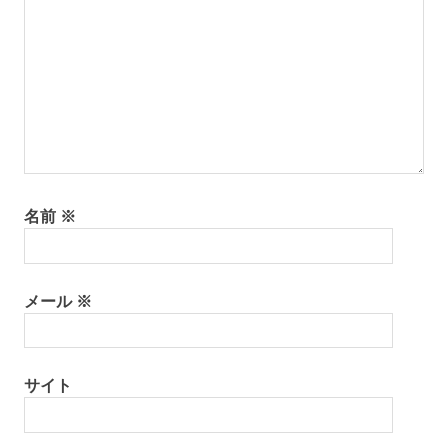
ョ
ン
名前
※
メール
※
サイト