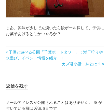
まあ、興味が少しでん湧いたら段ボール探して、子供に
お菓子あげるとこかいやろか？
前
投
子供と遊べる公園「千葉ポートタワー」：潮干狩りや
の
水遊び、イベント情報を紹介！！
稿
記
次
カズ君小話 妹とは？
事:
の
ナ
記
事:
ビ
返信を残す
ゲ
メールアドレスが公開されることはありません。
※
が
ー
付いている欄は必須項目です