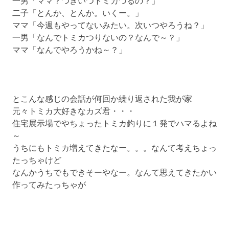
一男「ママ？つぎいつトミカつるの？」
へ
二子「とんか、とんか。いくー。」
ス
ママ「今週もやってないみたい。次いつやろうね？」
キ
一男「なんでトミカつりないの？なんで～？」
ッ
ママ「なんでやろうかね～？」
プ
とこんな感じの会話が何回か繰り返された我が家
元々トミカ大好きなカズ君・・・
住宅展示場でやちょったトミカ釣りに１発でハマるよね
～
うちにもトミカ増えてきたなー。。。なんて考えちょっ
たっちゃけど
なんかうちでもできそーやなー。なんて思えてきたかい
作ってみたっちゃが