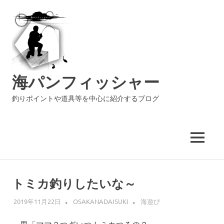
海パンフィッシャー
釣りポイントや道具等を中心に紹介するブログ
MENU
コ
ン
トミカ釣りしたいな～
テ
ン
2019年11月22日
OSAKANADAISUKI
海遊び
ツ