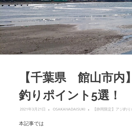
ス
キ
ッ
プ
【千葉県 館山市内
釣りポイント5選！
2021年3月21日
OSAKANADAISUKI
【静岡限定】アジ釣り
本記事では