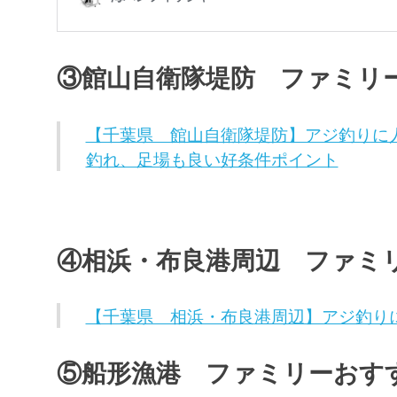
③館山自衛隊堤防 ファミリ
【千葉県 館山自衛隊堤防】アジ釣りに
釣れ、足場も良い好条件ポイント
④相浜・布良港周辺 ファミ
【千葉県 相浜・布良港周辺】アジ釣り
⑤船形漁港 ファミリーおす