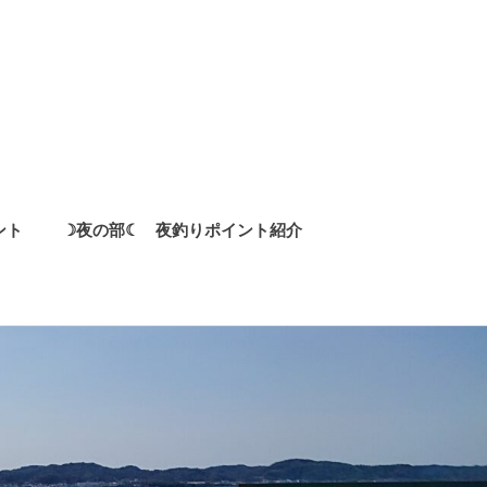
ント
☽夜の部☾ 夜釣りポイント紹介