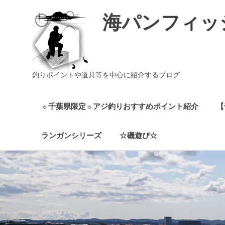
海パンフィッ
釣りポイントや道具等を中心に紹介するブログ
☼千葉県限定☼アジ釣りおすすめポイント紹介
【
ランガンシリーズ
☆磯遊び☆
コ
ン
テ
ン
ツ
へ