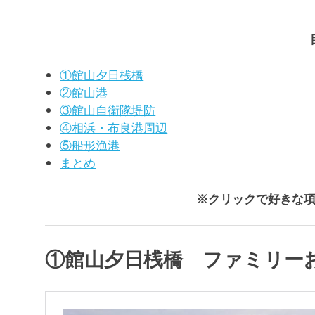
①館山夕日桟橋
②館山港
③館山自衛隊堤防
④相浜・布良港周辺
⑤船形漁港
まとめ
※クリックで好きな
①館山夕日桟橋 ファミリー