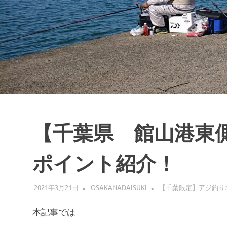
ス
キ
ッ
プ
【千葉県 館山港東
ポイント紹介！
2021年3月21日
OSAKANADAISUKI
【千葉限定】アジ釣り
本記事では