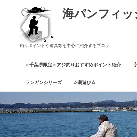
海パンフィッ
釣りポイントや道具等を中心に紹介するブログ
☼千葉県限定☼アジ釣りおすすめポイント紹介
【
ランガンシリーズ
☆磯遊び☆
コ
ン
テ
ン
ツ
へ