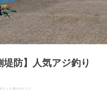
側堤防】人気アジ釣り
ポイント
,
釣りポイント