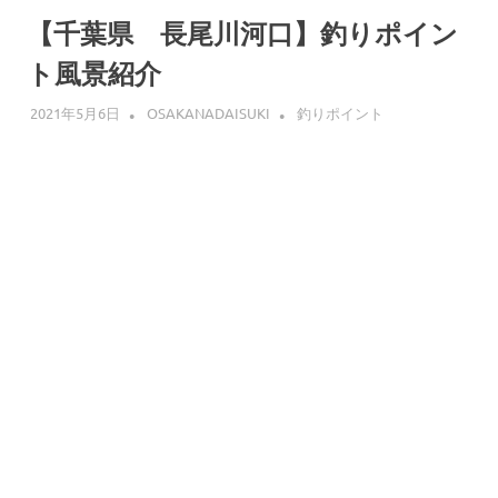
へ
ス
【千葉県 長尾川河口】釣りポイン
キ
ト風景紹介
ッ
プ
2021年5月6日
OSAKANADAISUKI
釣りポイント