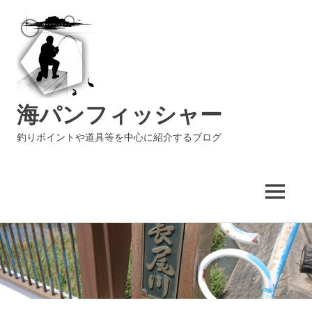
海パンフィッシャー
釣りポイントや道具等を中心に紹介するブログ
MENU
コ
ン
テ
ン
ツ