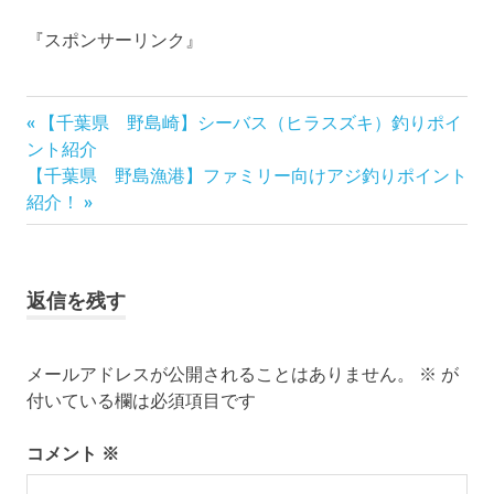
『スポンサーリンク』
前
投
【千葉県 野島崎】シーバス（ヒラスズキ）釣りポイ
の
ント紹介
稿
次
記
【千葉県 野島漁港】ファミリー向けアジ釣りポイント
の
事:
紹介！
ナ
記
事:
ビ
返信を残す
ゲ
ー
メールアドレスが公開されることはありません。
※
が
シ
付いている欄は必須項目です
ョ
コメント
※