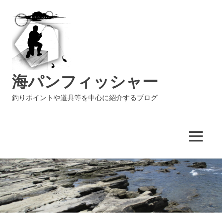
海パンフィッシャー
釣りポイントや道具等を中心に紹介するブログ
MENU
コ
ン
テ
ン
ツ