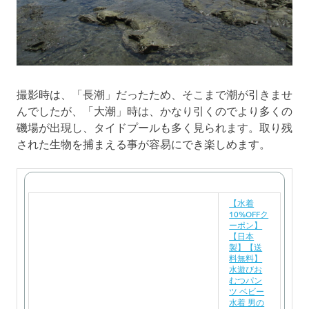
撮影時は、「長潮」だったため、そこまで潮が引きませ
んでしたが、「大潮」時は、かなり引くのでより多くの
磯場が出現し、タイドプールも多く見られます。取り残
された生物を捕まえる事が容易にでき楽しめます。
【水着
10%OFFク
ーポン】
【日本
製】【送
料無料】
水遊びお
むつパン
ツ ベビー
水着 男の