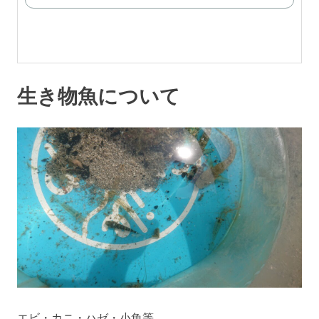
で
購
入
生き物魚について
エビ・カニ・ハゼ・小魚等