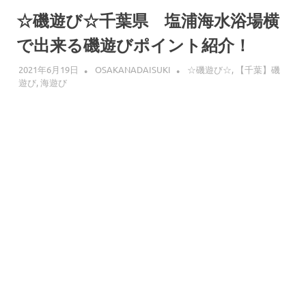
へ
ス
☆磯遊び☆千葉県 塩浦海水浴場横
キ
で出来る磯遊びポイント紹介！
ッ
プ
2021年6月19日
OSAKANADAISUKI
☆磯遊び☆
,
【千葉】磯
遊び
,
海遊び