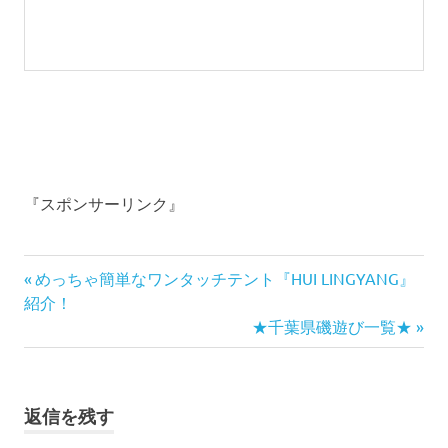
『スポンサーリンク』
前
投
めっちゃ簡単なワンタッチテント『HUI LINGYANG』
の
紹介！
稿
記
次
★千葉県磯遊び一覧★
事:
の
ナ
記
事:
ビ
返信を残す