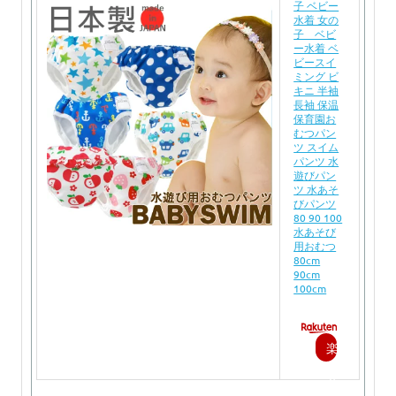
子 ベビー
水着 女の
子 ベビ
ー水着 ベ
ビースイ
ミング ビ
キニ 半袖
長袖 保温
保育園お
むつパン
ツ スイム
パンツ 水
遊びパン
ツ 水あそ
びパンツ
80 90 100
水あそび
用おむつ
80cm
90cm
100cm
楽
天