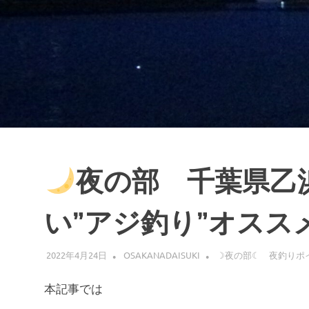
ス
キ
ッ
プ
夜の部 千葉県乙
い”アジ釣り”オスス
2022年4月24日
OSAKANADAISUKI
☽夜の部☾ 夜釣りポ
本記事では