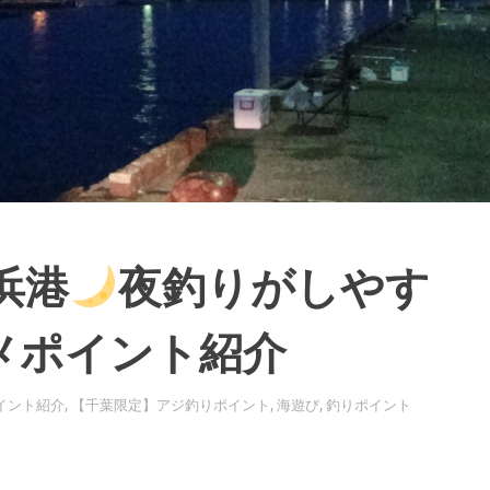
浜港
夜釣りがしやす
メポイント紹介
イント紹介
,
【千葉限定】アジ釣りポイント
,
海遊び
,
釣りポイント