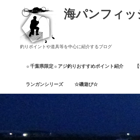
海パンフィッ
釣りポイントや道具等を中心に紹介するブログ
☼千葉県限定☼アジ釣りおすすめポイント紹介
【
ランガンシリーズ
☆磯遊び☆
コ
ン
テ
ン
ツ
へ