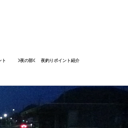
ント
☽夜の部☾ 夜釣りポイント紹介