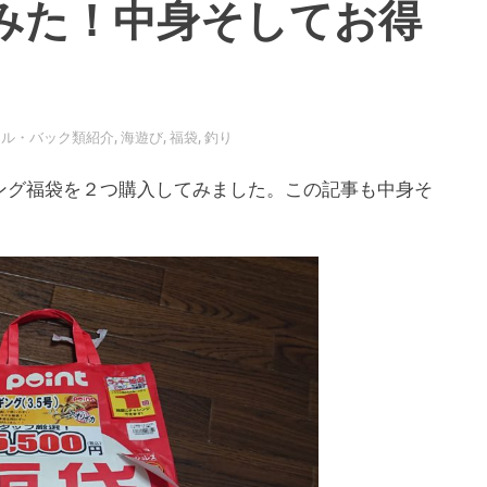
みた！中身そしてお得
ール・バック類紹介
,
海遊び
,
福袋
,
釣り
ング福袋を２つ購入してみました。この記事も中身そ
。