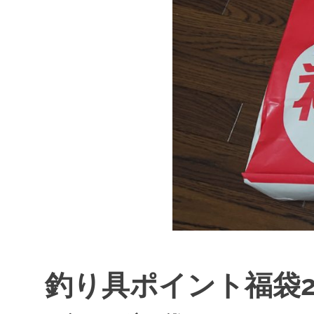
ス
キ
ッ
プ
釣り具ポイント福袋2