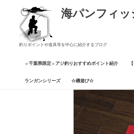
海パンフィッ
釣りポイントや道具等を中心に紹介するブログ
☼千葉県限定☼アジ釣りおすすめポイント紹介
【
ランガンシリーズ
☆磯遊び☆
コ
ン
テ
ン
ツ
へ