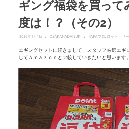
ギング福袋を買って
度は！？（その2）
2020年1月1日
OSAKANADAISUKI
PAPAブロ
,
ロット・リ
エギングセットに続きまして、スタッフ厳選エギ
してＡｍａｚｏｎと比較していきたいと思います