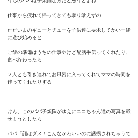
うちのパパは子煩悩な方だと思うとよね
へ
ス
仕事から疲れて帰ってきても取り敢えずの
キ
ッ
ただいまのギューとチューを子供達に要求してかい一緒
プ
に遊び始めると
ご飯の準備はうちの仕事やけど配膳手伝ってくれたり、
食べ終わったら
２人とも引き連れてお風呂に入ってくれてママの時間を
作ってくれたりする
けん、このパパ子煩悩がゆえにニコちゃん達の写真を載
せようとしたら
パパ「顔はダメ！こんなかわいいのに誘拐されちゃうで