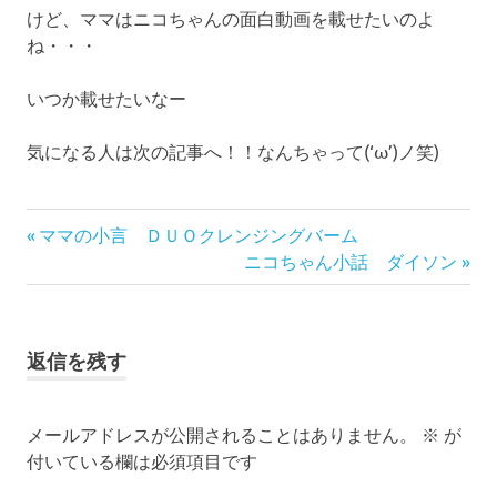
けど、ママはニコちゃんの面白動画を載せたいのよ
ね・・・
いつか載せたいなー
気になる人は次の記事へ！！なんちゃって(‘ω’)ノ笑)
前
投
ママの小言 ＤＵＯクレンジングバーム
の
次
ニコちゃん小話 ダイソン
稿
記
の
事:
記
ナ
事:
返信を残す
ビ
ゲ
メールアドレスが公開されることはありません。
※
が
付いている欄は必須項目です
ー