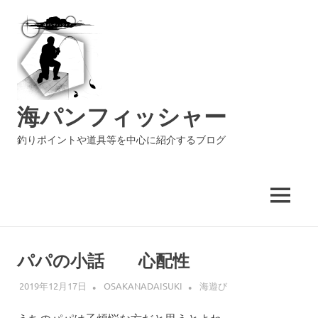
海パンフィッシャー
釣りポイントや道具等を中心に紹介するブログ
MENU
コ
ン
パパの小話 心配性
テ
ン
2019年12月17日
OSAKANADAISUKI
海遊び
ツ