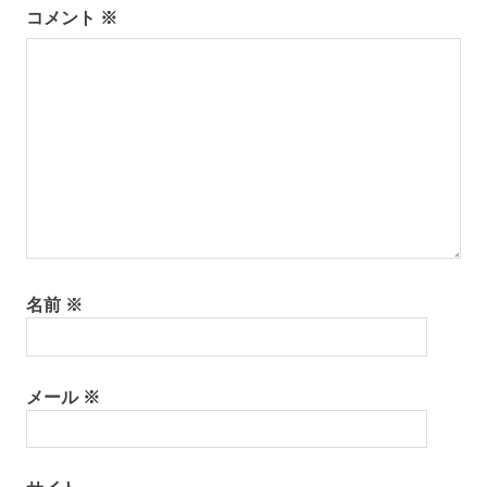
シ
コメント
※
ョ
ン
名前
※
メール
※