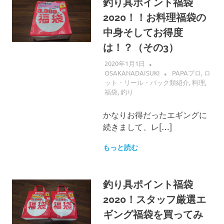
釣り具ポイント福袋
2020！！お料理福袋の
中身そしてお得度
は！？（その3）
2020年1月1日
OSAKANADAISUKI
PAPAブロ
,
ロ
ット・リール・バック類紹介
,
料理
,
福袋
,
釣り
かなりお得だったエギングに
続きまして、レ[…]
もっと読む
釣り具ポイント福袋
2020！スタッフ厳選エ
ギング福袋を買ってみ