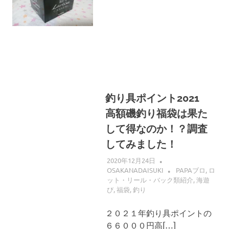
へ
ス
キ
ッ
プ
釣り具ポイント2021
高額磯釣り福袋は果た
して得なのか！？調査
してみました！
2020年12月24日
OSAKANADAISUKI
PAPAブロ
,
ロ
ット・リール・バック類紹介
,
海遊
び
,
福袋
,
釣り
２０２１年釣り具ポイントの
６６０００円高[…]