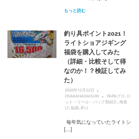
もっと読む
釣り具ポイント2021！
ライトショアジギング
福袋を購入してみた
（詳細・比較そして得
なのか！？検証してみ
た）
2020年12月22日
OSAKANADAISUKI
PAPAブロ
,
ロ
ット・リール・バック類紹介
,
海遊
び
,
福袋
,
釣り
毎年気になっていたライトシ
[…]