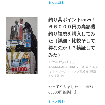
もっと読む
釣り具ポイント2021！
６６０００円の高額磯
釣り福袋を購入してみ
た（詳細・比較そして
得なのか！？検証して
みた）
2020年12月21日
OSAKANADAISUKI
PAPAブロ
,
ロ
ット・リール・バック類紹介
,
海遊
び
,
福袋
,
釣り
やってやりました！！高額
66000円福袋[…]
もっと読む