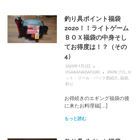
釣り具ポイント福袋
2020！！ライトゲーム
ＢＯＸ福袋の中身そし
てお得度は！？（その
4）
2020年1月2日
OSAKANADAISUKI
PAPAブロ
,
ロ
ット・リール・バック類紹介
,
福袋
,
釣り
お得続きのエギング福袋の後
に来たお料理福[…]
もっと読む