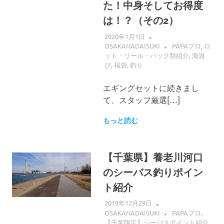
た！中身そしてお得度
は！？（その2）
2020年1月1日
OSAKANADAISUKI
PAPAブロ
,
ロ
ット・リール・バック類紹介
,
海遊
び
,
福袋
,
釣り
エギングセットに続きまし
て、スタッフ厳選[…]
もっと読む
【千葉県】養老川河口
のシーバス釣りポイン
ト紹介
2019年12月29日
OSAKANADAISUKI
PAPAブロ
,
【千葉限定】シーバスポイント紹介
,