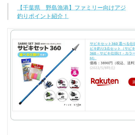
【千葉県 野島漁港】ファミリー向けアジ
釣りポイント紹介！
サビキセット360 選べる仕
ビキ釣り3点セット（サビ
360・サビキ仕掛け・カラ
M）
価格：3890円（税込、送料
(2022/5/8時点)