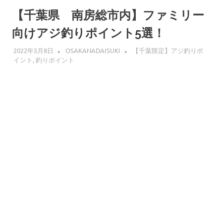
へ
ス
【千葉県 南房総市内】ファミリー
キ
向けアジ釣りポイント5選！
ッ
プ
2022年5月8日
OSAKANADAISUKI
【千葉限定】アジ釣りポ
イント
,
釣りポイント