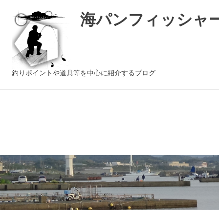
海パンフィッシャ
釣りポイントや道具等を中心に紹介するブログ
コ
ン
テ
ン
ツ