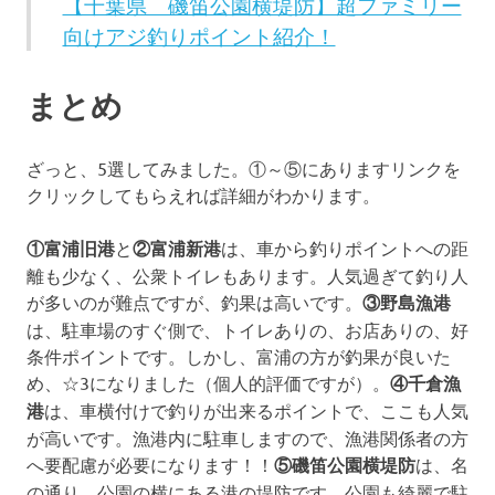
【千葉県 磯笛公園横堤防】超ファミリー
向けアジ釣りポイント紹介！
まとめ
ざっと、5選してみました。①～⑤にありますリンクを
クリックしてもらえれば詳細がわかります。
①富浦旧港
と
②富浦新港
は、車から釣りポイントへの距
離も少なく、公衆トイレもあります。人気過ぎて釣り人
が多いのが難点ですが、釣果は高いです。
③野島漁港
は、駐車場のすぐ側で、トイレありの、お店ありの、好
条件ポイントです。しかし、富浦の方が釣果が良いた
め、☆3になりました（個人的評価ですが）。
④千倉漁
港
は、車横付けで釣りが出来るポイントで、ここも人気
が高いです。漁港内に駐車しますので、漁港関係者の方
へ要配慮が必要になります！！
⑤磯笛公園横堤防
は、名
の通り、公園の横にある港の堤防です。公園も綺麗で駐