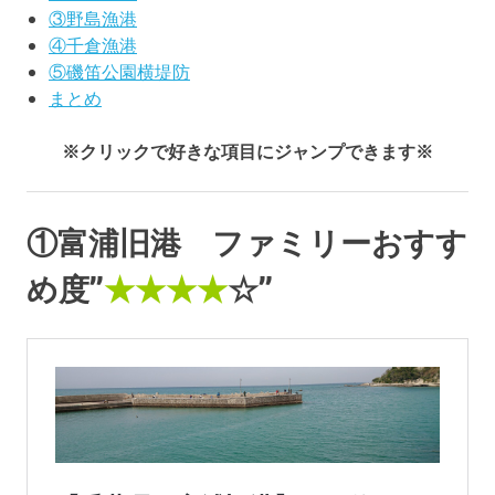
③野島漁港
④千倉漁港
⑤磯笛公園横堤防
まとめ
※クリックで好きな項目にジャンプできます※
①富浦旧港 ファミリーおすす
め度”
★★★★
☆”