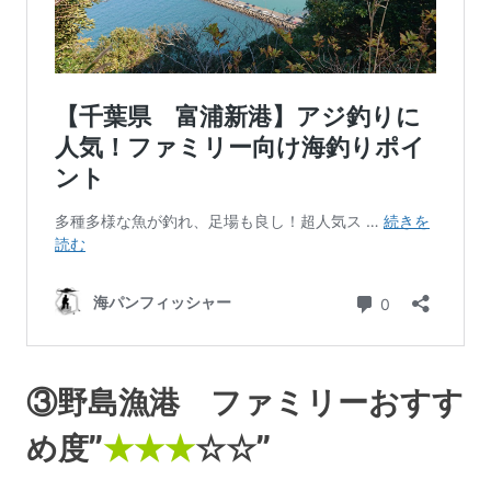
③野島漁港 ファミリーおすす
め度”
★★★
☆☆”