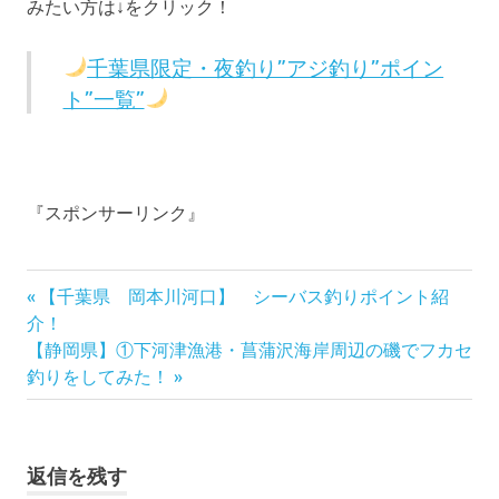
みたい方は↓をクリック！
千葉県限定・夜釣り”アジ釣り”ポイン
ト”一覧”
『スポンサーリンク』
前
投
【千葉県 岡本川河口】 シーバス釣りポイント紹
の
介！
稿
次
記
【静岡県】①下河津漁港・菖蒲沢海岸周辺の磯でフカセ
の
事:
釣りをしてみた！
ナ
記
事:
ビ
返信を残す
ゲ