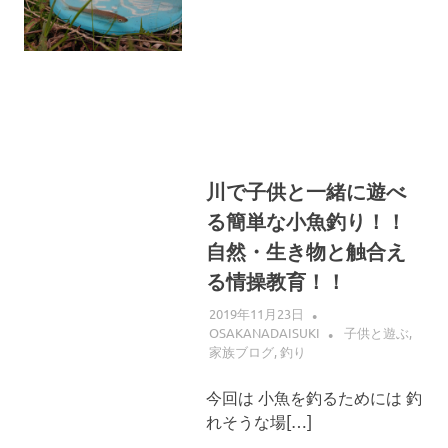
へ
ス
キ
ッ
プ
川で子供と一緒に遊べ
る簡単な小魚釣り！！
自然・生き物と触合え
る情操教育！！
2019年11月23日
OSAKANADAISUKI
子供と遊ぶ
,
家族ブログ
,
釣り
今回は 小魚を釣るためには 釣
れそうな場[…]