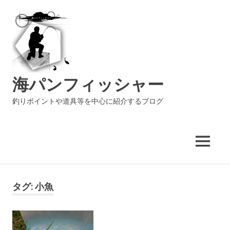
海パンフィッシャー
釣りポイントや道具等を中心に紹介するブログ
MENU
コ
ン
タグ:
小魚
テ
ン
ツ