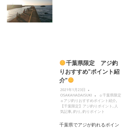
へ
ス
キ
ッ
プ
千葉県限定 アジ釣
りおすすめ”ポイント紹
介”
2021年1月23日
OSAKANADAISUKI
☼千葉県限定
☼アジ釣りおすすめポイント紹介
,
【千葉限定】アジ釣りポイント
,
人
気記事
,
釣り
,
釣りポイント
千葉県でアジが釣れるポイン