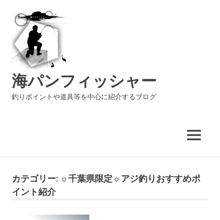
海パンフィッシャー
釣りポイントや道具等を中心に紹介するブログ
MENU
コ
ン
カテゴリー:
☼千葉県限定☼アジ釣りおすすめポ
テ
イント紹介
ン
ツ