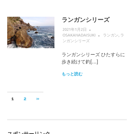
ランガンシリーズ
2021年1月2日
OSAKANADAISUKI
ランガン
,
ラ
ンガンシリーズ
ランガンシリーズ ひたすらに
歩き続けて釣[…]
もっと読む
投
次
1
2
»
の
稿
記
事
の
スポンサーリンク