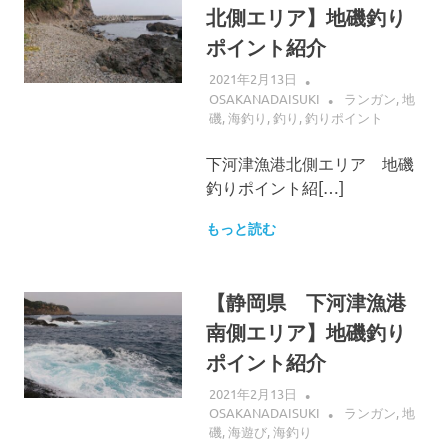
北側エリア】地磯釣り
ポイント紹介
2021年2月13日
OSAKANADAISUKI
ランガン
,
地
磯
,
海釣り
,
釣り
,
釣りポイント
下河津漁港北側エリア 地磯
釣りポイント紹[…]
もっと読む
【静岡県 下河津漁港
南側エリア】地磯釣り
ポイント紹介
2021年2月13日
OSAKANADAISUKI
ランガン
,
地
磯
,
海遊び
,
海釣り