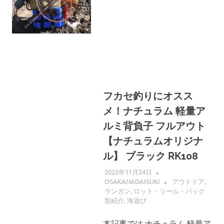
へ
ス
キ
ッ
プ
フカセ釣りにオスス
メ！ナチュラム 軽量ア
ルミ背負子 フルアウト
【ナチュラムオリジナ
ル】 ブラック RK108
2022年11月24日
OSAKANADAISUKI
アウトドア
,
ランガン
,
ロット・リール・バック
類紹介
,
海遊び
本記事では ナチュラム 軽量ア