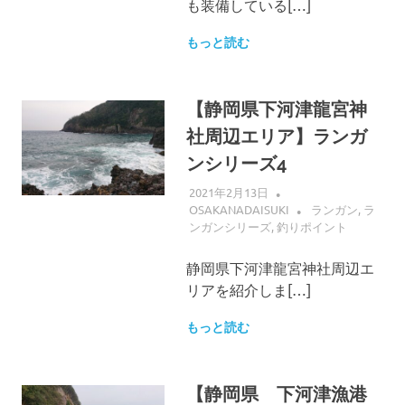
も装備している[…]
もっと読む
【静岡県下河津龍宮神
社周辺エリア】ランガ
ンシリーズ4
2021年2月13日
OSAKANADAISUKI
ランガン
,
ラ
ンガンシリーズ
,
釣りポイント
静岡県下河津龍宮神社周辺エ
リアを紹介しま[…]
もっと読む
【静岡県 下河津漁港