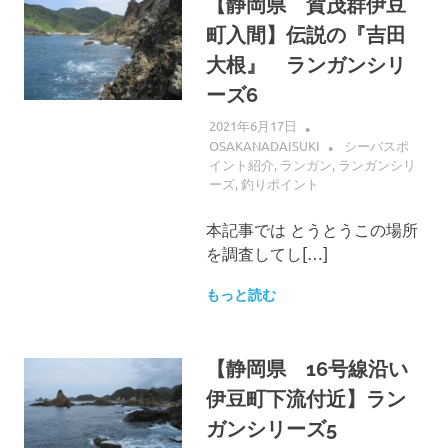
【静岡県 賀茂群伊豆
町入間】伝説の『吉田
大根』 ランガンシリ
ーズ6
2021年6月17日
OSAKANADAISUKI
シーバスポ
イント紹介
,
ランガン
,
ランガンシリ
ーズ
,
釣りポイント
本記事では とうとうこの場所
を調査してし[…]
もっと読む
【静岡県 16号線沿い
伊豆町下流付近】ラン
ガンシリーズ5