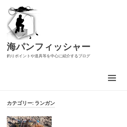
海パンフィッシャー
釣りポイントや道具等を中心に紹介するブログ
MENU
コ
ン
カテゴリー:
ランガン
テ
ン
ツ