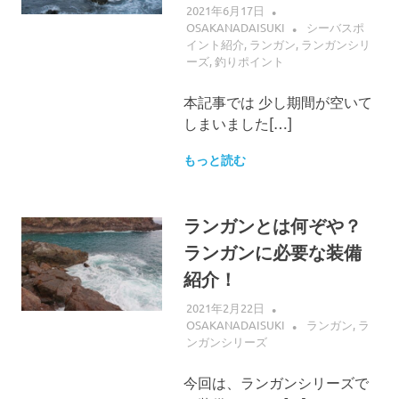
2021年6月17日
OSAKANADAISUKI
シーバスポ
イント紹介
,
ランガン
,
ランガンシリ
ーズ
,
釣りポイント
本記事では 少し期間が空いて
しまいました[…]
もっと読む
ランガンとは何ぞや？
ランガンに必要な装備
紹介！
2021年2月22日
OSAKANADAISUKI
ランガン
,
ラ
ンガンシリーズ
今回は、ランガンシリーズで