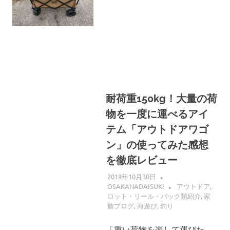
へ
ス
キ
ッ
プ
耐荷重150kg！大量の荷
物を一度に運べるアイ
テム「アウトドアワゴ
ン」の使ってみた感想
を徹底レビュー
2019年10月30日
OSAKANADAISUKI
アウトドア
,
ロット・リール・バック類紹介
,
家
族ブログ
,
海遊び
,
釣り
「重い荷物を楽して運びた