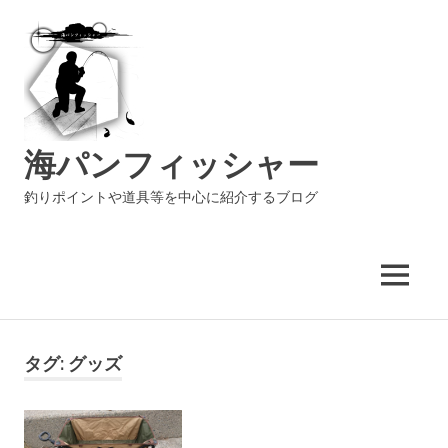
海パンフィッシャー
釣りポイントや道具等を中心に紹介するブログ
MENU
コ
ン
タグ:
グッズ
テ
ン
ツ